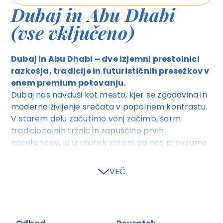
Dubaj in Abu Dhabi
(vse vključeno)
Dubaj in Abu Dhabi – dve izjemni prestolnici
razkošja, tradicije in futurističnih presežkov v
enem premium potovanju.
Dubaj nas navduši kot mesto, kjer se zgodovina in
moderno življenje srečata v popolnem kontrastu.
V starem delu začutimo vonj začimb, šarm
tradicionalnih tržnic in zapuščino prvih
naseljencev, le trenutek zatem pa nas prevzame
svet najvišjih nebotičnikov, umetnih otokov in
arhitekture, ki presega domišljijo. Panorama Burj
VEČ
Khalife, živahna mestna energija ter večerna
čarobnost Marine ustvarijo destinacijo, ki
preprosto očara. Abu Dhabi
pa nas popelje v
drugo plat Emiratov – elegantno, umirjeno in