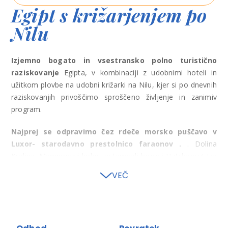
Egipt s križarjenjem po
Nilu
Izjemno bogato in vsestransko polno turistično
raziskovanje
Egipta, v kombinaciji z udobnimi hoteli in
užitkom plovbe na udobni križarki na Nilu, kjer si po dnevnih
raziskovanjih privoščimo sproščeno življenje in zanimiv
program.
Najprej se odpravimo čez rdeče morsko puščavo v
Luxor- starodavno prestolnico faraonov .
. Dolina
Kraljev, Memnonovi kolosi in tempelj boginji Hatchepsut ter
največji kompleks templjev Karnak. Ojoj! Vse skupaj
VEČ
zaokrožimo z bivanjem na križarki, ki ima svoj čar. Nato pa
plovba proti
nubijski deželi, do Asuana.
Na poti pa sta
še veličastna templja Edfu ter Kom Ombo. Tu je vožnja s
feluko po Nilu in možnost jahanja kamele po puščavi. Tu je