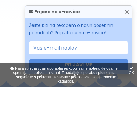
Prijava na e-novice
Želite biti na tekočem o naših posebnih
ponudbah? Prijavite se na e-novice!
PRIJAVI ME
Naša spletna stran uporablja piškotke za nemoteno delovanje in
spremljanje obiska na strani. Z nadaljnjo uporabo spletne strani
OK
soglašate s piškotki
. Nastavitve piškotkov lahko
spremenite
kadarkoli.
Kontakt
O nas
Plačilo na obroke
Darilni boni
Splošni pogoji