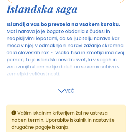
Islandska saga
Islandija vas bo prevzela na vsakem koraku.
Mati narava jo je bogato obdarila s čudesi in
neopisljivimi lepotami, da se ljubitelju narave kar
meša v njej; v odmaknjeni naravi zažarijo skromna
dela človeških rok - vsaka hiša in kmetija ima svoj
pomen; tu je islandski nevidni svet, ki v sagah in
verovanjih »tam nekje daleč na severu« sobiva v
zemeljski veličastnosti.
Na Islandski sagi
z odmaknjenim veličastjem in
VEČ
njegovimi ljudmi zaživimo.
Potovanje je zasnovano
aktivno in vsestransko. V dolgih aktivnih dneh
bomo hodili in raziskovali naravne lepote, odkrivali
Vašim iskalnim kriterijem žal ne ustreza
zgodovino in življenje preprostih ljudi; skozi sage
noben termin. Uporabite iskalnik in nastavite
bomo vstopili v njihov čustveni in miselni svet; z
drugačne pogoje iskanja.
zlitjem v celoto se bomo začutili živeče tam nekje