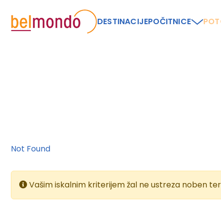
DESTINACIJE
POČITNICE
POT
Not Found
Vašim iskalnim kriterijem žal ne ustreza noben ter