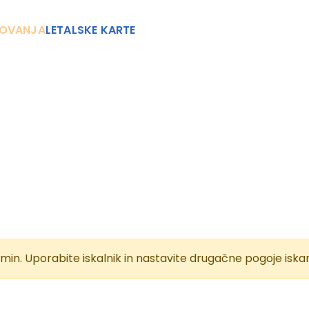
OVANJA
LETALSKE KARTE
min. Uporabite iskalnik in nastavite drugačne pogoje iskan