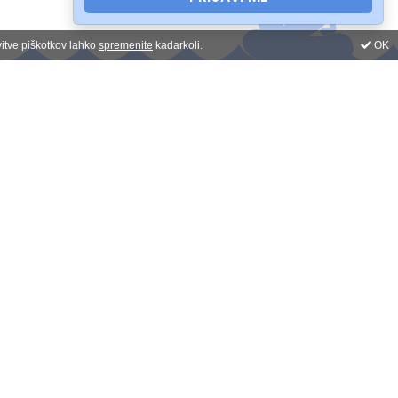
vitve piškotkov lahko
spremenite
kadarkoli.
OK
Prijava na novice
Odpiralni čas:
pon-pet: 9-17h
sob-ned: zaprto
4WEB d.o.o.
Izdelava spletnih strani