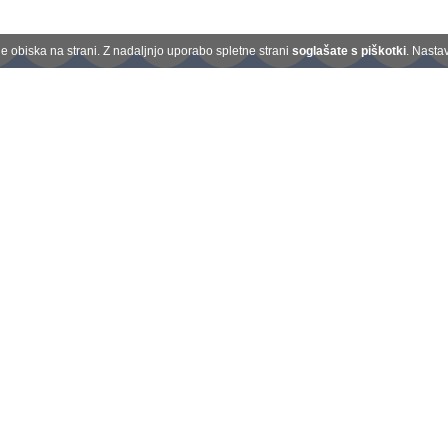
 obiska na strani. Z nadaljnjo uporabo spletne strani
soglašate s piškotki
. Nasta
Kontakt
O nas
Plačilo na obroke
Darilni boni
Splošni pogoji
goji
|
Piškotki