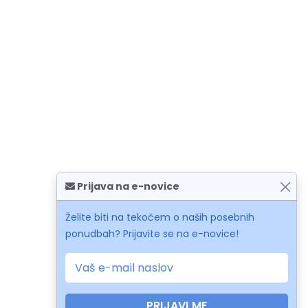
Prijava na e-novice
Želite biti na tekočem o naših posebnih
ponudbah? Prijavite se na e-novice!
PRIJAVI ME