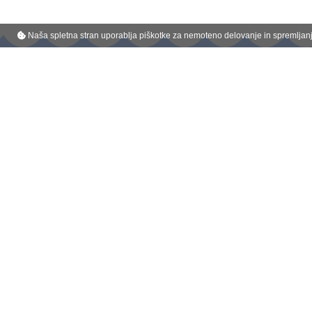
Naša spletna stran uporablja piškotke za nemoteno delovanje in spremljanje
Belmondo je registrirana blagovna znamka podjetja :
Kompas Celje d.o.o.
Glavni trg 1, 3000 Celje
Tel : 080 4499
E - pošta : info@belmondo.si
© 2026 - vse pravice pridržane
|
Zasebnost
|
Določila in po