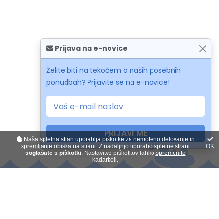
Prijava na e-novice
Želite biti na tekočem o naših posebnih
ponudbah? Prijavite se na e-novice!
PRIJAVI ME
Naša spletna stran uporablja piškotke za nemoteno delovanje in
spremljanje obiska na strani. Z nadaljnjo uporabo spletne strani
OK
soglašate s piškotki
. Nastavitve piškotkov lahko
spremenite
kadarkoli.
Kontakt
O nas