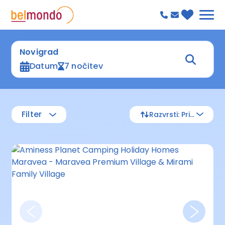
Novigrad
Datum
7 nočitev
Filter
Razvrsti: Privzeto