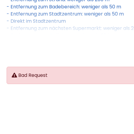
- Entfernung zum Badebereich: weniger als 50 m
- Entfernung zum Stadtzentrum: weniger als 50 m
- Direkt im Stadtzentrum
- Entfernung zum nächsten Supermarkt: weniger als 
- Entfernung zum Golfplatz: weniger als 20 km
- Entfernung zum Golfplatz: weniger als 5 km
- Entfernung zum Flughafen: weniger als 100 km
- Entfernung zur Bushaltestelle: weniger als 100 m
Bad Request
Ausstattung:
- letzte Renovierung: 2017
- Anzahl Gebäude: 1
- Anzahl Etagen: 3
- Sprache im Hotel: Deutsch
- Sprache im Hotel: Englisch
- Anzahl Bars: 1
- Rezeption