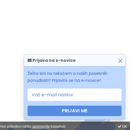
Prijava na e-novice
Želite biti na tekočem o naših posebnih
ponudbah? Prijavite se na e-novice!
PRIJAVI ME
vitve piškotkov lahko
spremenite
kadarkoli.
OK