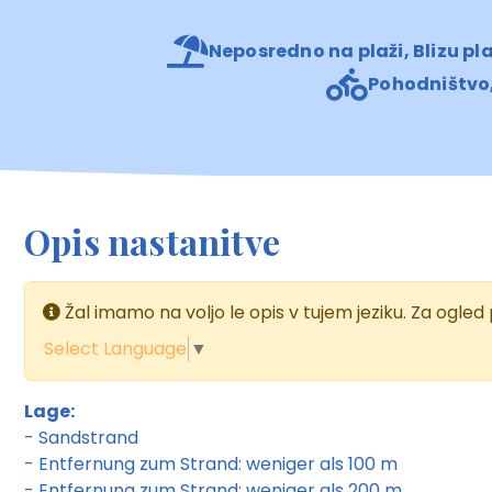
Neposredno na plaži, Blizu pl
Pohodništvo,
Opis nastanitve
Žal imamo na voljo le opis v tujem jeziku. Za ogle
Select Language
▼
Lage:
- Sandstrand
- Entfernung zum Strand: weniger als 100 m
- Entfernung zum Strand: weniger als 200 m