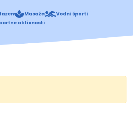
Bazen
Masaža
Vodni športi
portne aktivnosti