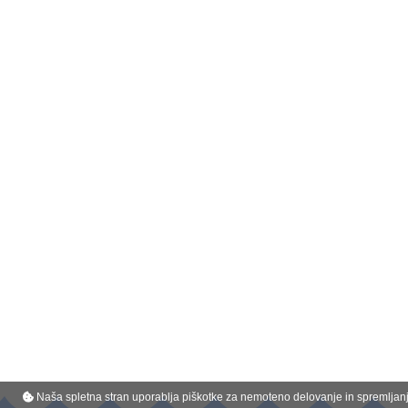
- 24 Stunden-Rezeption
- Aufzug
- Lobby
- Internet
- WLAN
- Konferenzraum
- Businesscenter
- Hotelsafe
- Geldwechsel
- Supermarkt
- Pool
- Außenpool
- Sonnenterrasse
- Liegestuhl: am Pool
- Liegen
- Sonnenschirm: am Strand
- Gartenanlage
- Terrasse
- Grillplatz
Naša spletna stran uporablja piškotke za nemoteno delovanje in spremljanje