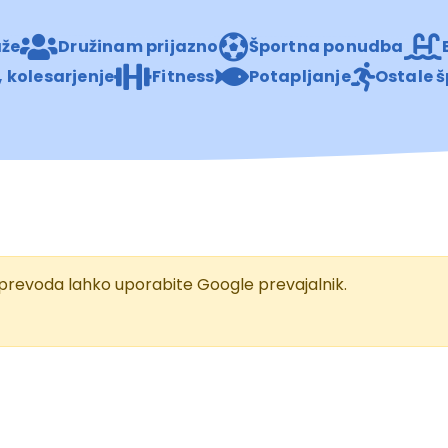
aže
Družinam prijazno
Športna ponudba
 kolesarjenje
Fitness
Potapljanje
Ostale š
d prevoda lahko uporabite Google prevajalnik.