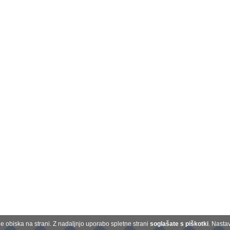
 obiska na strani. Z nadaljnjo uporabo spletne strani
soglašate s piškotki
. Nasta