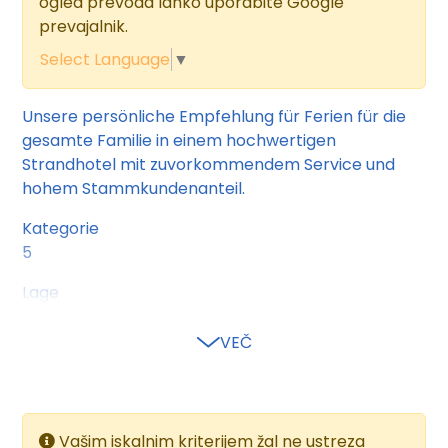
ogled prevoda lahko uporabite Google
prevajalnik.
Select Language
▼
Unsere persönliche Empfehlung für Ferien für die
gesamte Familie in einem hochwertigen
Strandhotel mit zuvorkommendem Service und
hohem Stammkundenanteil.
Kategorie
5
Lage
direkt am Strand
zum Stadtzentrum: Na'ama Bay, ca. 15 km
VEČ
zum Flughafen: Sharm El Sheikh International
Airport, ca. 10 km
zum nächsten Shoppingcenter: Naama Bay City
Center, ca. 15 km
Vašim iskalnim kriterijem žal ne ustreza