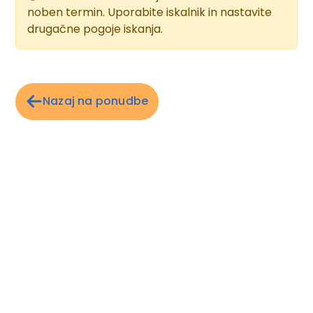
Sandstrand: leicht abfallend, gehört zur Anlage, ca.
noben termin. Uporabite iskalnik in nastavite
600 m lang, Zugang über Badesteg, Badeschuhe
drugačne pogoje iskanja.
empfohlen, Sonnenschirme, Liegen,
Strandtuch/Badetuch
Ausstattung
offizielle Landeskategorie: 5 Sterne
Nazaj na ponudbe
Baujahr: 1998, letzte Renovierung: 2021
Hotelsprache: Deutsch, Englisch, Französisch,
Arabisch, Italienisch, Russisch
Anzahl Gebäude: 3, Anzahl Etagen im
Hauptgebäude: 3, Anzahl Wohneinheiten: 357
Zahlungsmöglichkeiten: American Express,
MasterCard, Visa
Einrichtungen/öffentliche Bereiche sind
rollstuhlgerecht
Parkplatz
kindgerecht, familienfreundlich, luxuriös
Empfang/Rezeption (früheste Check-in Zeit 14 Uhr,
späteste Check-out Zeit 18 Uhr)