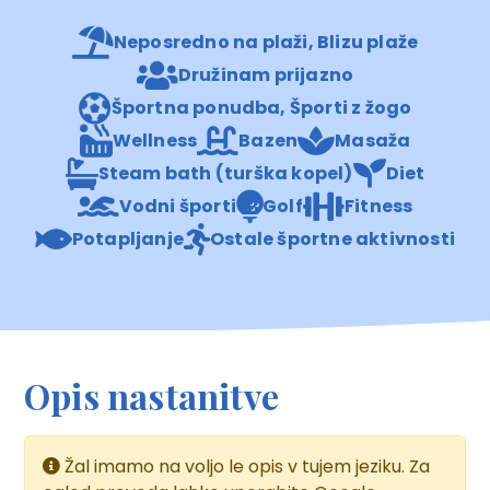
Neposredno na plaži, Blizu plaže
Družinam prijazno
Športna ponudba, Športi z žogo
Wellness
Bazen
Masaža
Steam bath (turška kopel)
Diet
Vodni športi
Golf
Fitness
Potapljanje
Ostale športne aktivnosti
Opis nastanitve
Žal imamo na voljo le opis v tujem jeziku. Za