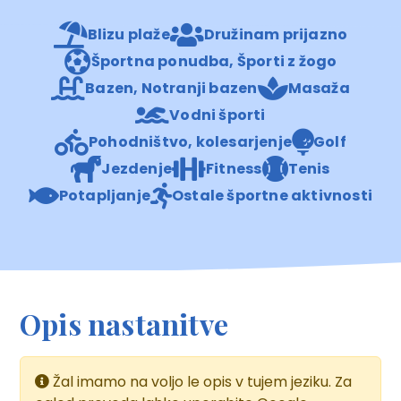
Blizu plaže
Družinam prijazno
Športna ponudba, Športi z žogo
Bazen, Notranji bazen
Masaža
Vodni športi
Pohodništvo, kolesarjenje
Golf
Jezdenje
Fitness
Tenis
Potapljanje
Ostale športne aktivnosti
Opis nastanitve
Žal imamo na voljo le opis v tujem jeziku. Za