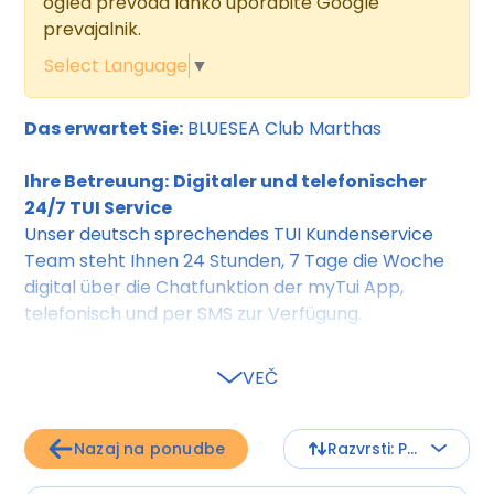
ogled prevoda lahko uporabite Google
prevajalnik.
Select Language
▼
Das erwartet Sie:
BLUESEA Club Marthas
Ihre Betreuung:
Digitaler und telefonischer
24/7 TUI Service
Unser deutsch sprechendes TUI Kundenservice
Team steht Ihnen 24 Stunden, 7 Tage die Woche
digital über die Chatfunktion der myTui App,
telefonisch und per SMS zur Verfügung.
VEČ
Lage:
Ort
Cala d`Or
Lage & Umgebung
Der moderne Familienclub
befindet sich in der Nähe des Ortszentrums von
Nazaj na ponudbe
Razvrsti: Po ceni - naraščajoče
Cala d'Or, zudem besteht eine gute Verbindung mit