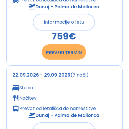
Parkplatz
Dunaj - Palma de Mallorca
Check-in von: 14:00:00
Check-out bis: 11:00:00
Informacije o letu
Konferenzraum
759€
Garage
Garten
Hoteleröffnung: 1988
PREVERI TERMIN
Hotelsafe
WLAN/WiFi im Hotel
Letzte umfassende Renovierung: 2003
Lift
22.09.2026 - 29.09.2026
(7 noči)
Minimarkt
Studio
Anzahl der Konferenzräume: 1
Anzahl der Aufzüge: 1
Nočitev
Rezeption
Prevoz od letališča do
namestitve
Zimmerservice
Dunaj - Palma de Mallorca
Sonnenterrasse
Gesamtanzahl der Stockwerke: 3