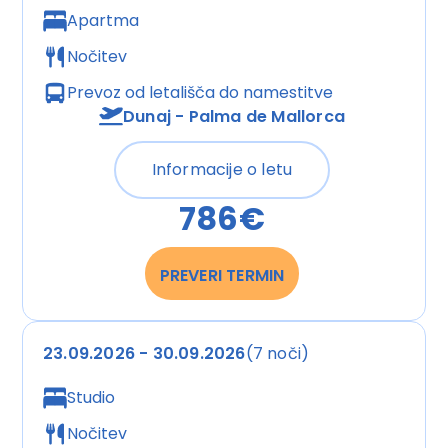
Golf
Apartma
Golfplatz
Sport & Fitness
Nočitev
Aerobic
Prevoz od letališča do
namestitve
Fahrradverleih: gegen Gebühr
Dunaj - Palma de Mallorca
Fitnessraum
Tennisplatz: gegen Gebühr
Informacije o letu
786€
Wellness:
Massagen
PREVERI TERMIN
Unterhaltung:
Animation
23.09.2026 - 30.09.2026
(7 noči)
Diskothek oder Nachtclub
Shows
Studio
Nočitev