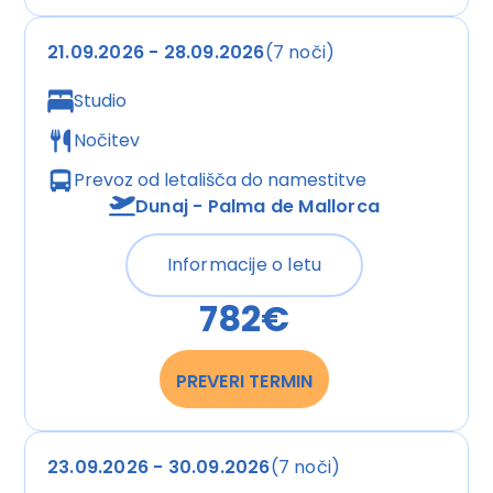
Basketball, Golfen und Reiten und gegen Gebühr
Tennis und Bogenschießen. Den Gästen des Hotels
21.09.2026 - 28.09.2026
(7 noči)
wird ein großes Wassersportprogramm geboten,
Studio
darunter Kanufahren, Kajakfahren, Tauchen und
Aqua-Fitness sowie gegen Gebühr Windsurfen und
Nočitev
Schnorcheln. Das Apartmenthotel bietet eine
Prevoz od letališča do
namestitve
Vielzahl an Möglichkeiten zur sportlichen Aktivität
Dunaj - Palma de Mallorca
im Indoor-Bereich, z.B. ein Fitnessstudio, Gymnastik
und Aerobic sowie gebührenpflichtig Tischtennis,
Billard und Darts. Im Wellnessbereich stehen Spa
Informacije o letu
und Massage-Anwendungen zur Verfügung. Zu den
782€
weiteren Freizeitangeboten zählen ein
Animationsprogramm, ein Miniclub, Live-Musik und
eine Disco.
PREVERI TERMIN
Wassersport
Kanu
Tauchschule
23.09.2026 - 30.09.2026
(7 noči)
Windsurfen: gegen Gebühr