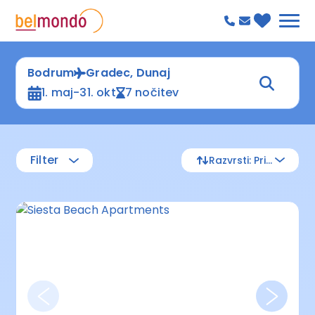
Bodrum
Gradec, Dunaj
1. maj-31. okt
7 nočitev
Filter
Razvrsti: Privzeto