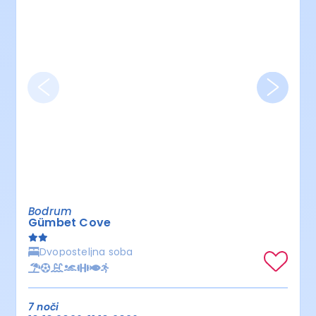
Bodrum
Gümbet Cove
Dvoposteljna soba
7 noči