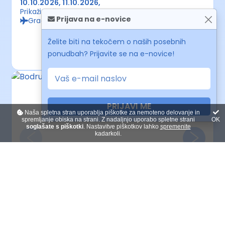
10.10.2026
11.10.2026
Prikaži več
Prijava na e-novice
Gradec, Dunaj
od 368 €/osebo
Želite biti na tekočem o naših posebnih
Izberi sobo
ponudbah? Prijavite se na e-novice!
PRIJAVI ME
Naša spletna stran uporablja piškotke za nemoteno delovanje in
spremljanje obiska na strani. Z nadaljnjo uporabo spletne strani
OK
soglašate s piškotki
. Nastavitve piškotkov lahko
spremenite
kadarkoli.
Bodrum