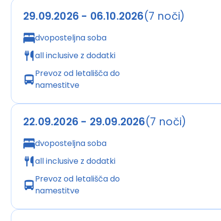
Zabava:
večerna animacija 3x tedensko (grški večer, 
29.09.2026 - 06.10.2026
(7 noči)
dvoposteljna soba
Ultra v
se vključeno:
all inclusive z dodatki
Pijača in/ali hrana je na voljo ob določenih urah v 
Prevoz od letališča do
hotelu.
namestitve
· samopostrežni zajtrk, kosilo in večerja (tudi tematska
zgodnji kontinentalni zajtrk; kava in sladice, prigrizki;
22.09.2026 - 29.09.2026
(7 noči)
· kosilo in večerja v »a-la-carte« restavracijah (določ
dvoposteljna soba
· določene uvožene in lokalne točene alkoholne in brez
all inclusive z dodatki
na osebo; mini bar (omejene količine, dnevno polnjenj
Prevoz od letališča do
namestitve
· fitnes, namizni tenis;
· animacija, mini klub 4-12 let;