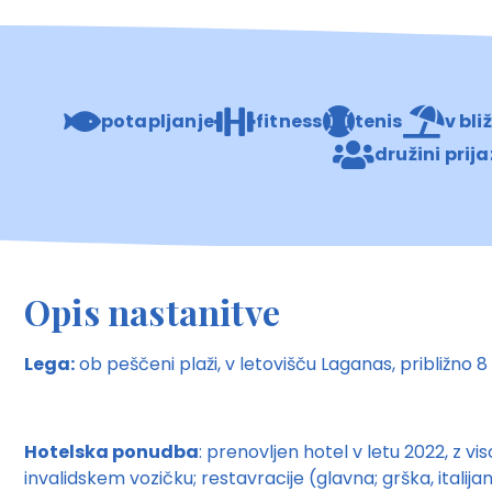
potapljanje
fitness
tenis
v bli
družini prij
Opis nastanitve
Lega:
ob peščeni plaži, v letovišču Laganas, približno 
Hotelska ponudba
: prenovljen hotel v letu 2022, z 
invalidskem vozičku; restavracije (glavna; grška, italij