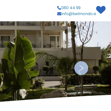
080 44 99
info@belmondo.si