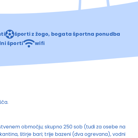
ti
športi z žogo, bogata športna ponudba
ni športi
wifi
išča.
varstvenem območju; skupno 250 sob (tudi za osebe na
ntina, štirje bari; trije bazeni (dva ogrevana), vodni