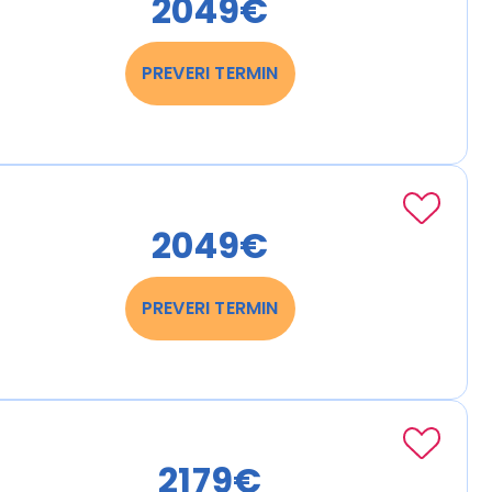
2049€
PREVERI TERMIN
i plačajo strošek letalskega prevoza za izbrani odhod).
2049€
PREVERI TERMIN
 EUR.
2179€