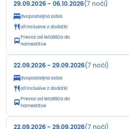
29.09.2026 - 06.10.2026
(7 noči)
· kopalne brisače, ležalniki in senčniki ob bazenu ter 
dvoposteljna soba
Za plačilo: vse po 24.00, določene uvožene in lokalne 
vključeno«.
all inclusive z dodatki
Prevoz od letališča do
namestitve
Palmini namigi:
odlična lokacija ob plaži in blizu mest
22.09.2026 - 29.09.2026
(7 noči)
Povprečna ocena
: 4.5/5
dvoposteljna soba
all inclusive z dodatki
Spletna stran hotela
: https://domesresorts.com/d
Prevoz od letališča do
namestitve
POMEMBNO:
OTROCI:
otroci do 2. leta potujejo na čarterskih polet
22.09.2026 - 29.09.2026
(7 noči)