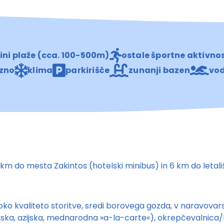
žini plaže (cca. 100-500m)
ostale športne aktivnos
azno
klima
parkirišče
zunanji bazen
vod
8 km do mesta Zakintos (hotelski minibus) in 6 km do letal
visoko kvaliteto storitve, sredi borovega gozda, v naravo
anska, azijska, mednarodna »a-la-carte«), okrepčevalnica/ka