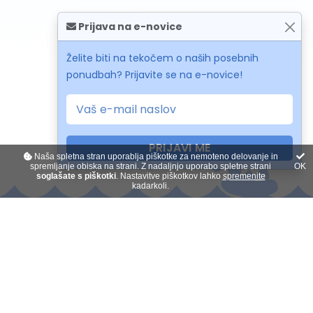
Prijava na e-novice
Želite biti na tekočem o naših posebnih
ponudbah? Prijavite se na e-novice!
PRIJAVI ME
Naša spletna stran uporablja piškotke za nemoteno delovanje in
spremljanje obiska na strani. Z nadaljnjo uporabo spletne strani
OK
soglašate s piškotki
. Nastavitve piškotkov lahko
spremenite
kadarkoli.
Kontakt
O nas
Plačilo na obroke
Darilni boni
Splošni pogoji