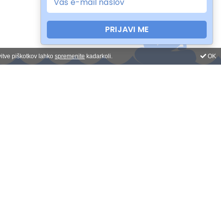
PRIJAVI ME
vitve piškotkov lahko
spremenite
kadarkoli.
OK
Prijava na novice
Odpiralni čas:
pon-pet: 9-17h
sob-ned: zaprto