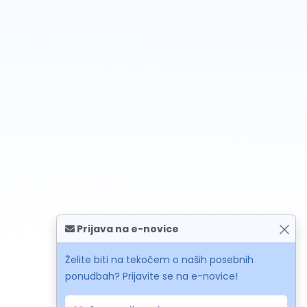
Prijava na e-novice
Želite biti na tekočem o naših posebnih
ponudbah? Prijavite se na e-novice!