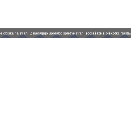
 obiska na strani. Z nadaljnjo uporabo spletne strani
soglašate s piškotki
. Nasta
Kontakt
O nas
Plačilo na obroke
Darilni boni
Splošni pogoji