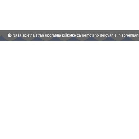
Naša spletna stran uporablja piškotke za nemoteno delovanje in spremljanje
Belmondo je registrirana blagovna znamka podjetja :
Kompas Celje d.o.o.
Glavni trg 1, 3000 Celje
Tel : 080 4499
E - pošta : info@belmondo.si