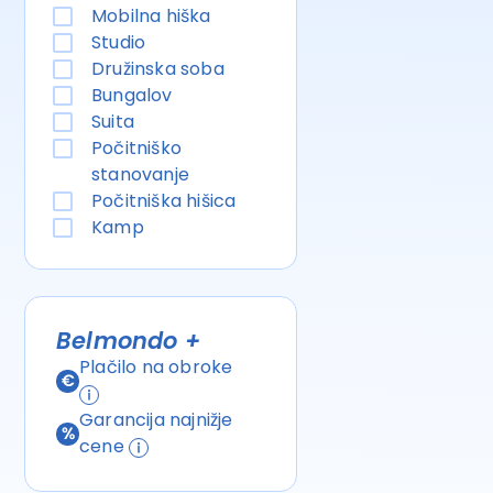
Mobilna hiška
Studio
Družinska soba
Bungalov
Suita
Počitniško
stanovanje
Počitniška hišica
Kamp
Belmondo +
Plačilo na obroke
Garancija najnižje
cene