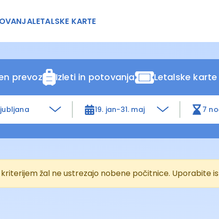
OVANJA
LETALSKE KARTE
ten prevoz
Izleti in potovanja
Letalske karte
Ljubljana
19. jan-31. maj
7 no
kriterijem žal ne ustrezajo nobene počitnice. Uporabite is