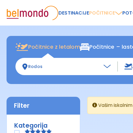
DESTINACIJE
POČITNICE
POT
Počitnice z letalom
Počitnice – las
Rodos
Filter
Vašim iskalnim 
Kategorija