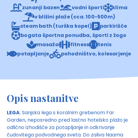
zunanji bazen
vodni športi
klima
v bližini plaže (cca. 100-500m)
steam bath (turška kopel)
parkirišče
bogata športna ponudba, športi z žogo
masaža
fitness
tenis
potapljanje
pohodništvo, kolesarjenje
Opis nastanitve
LEGA
: Sanjska lega s koralnim grebenom Far
Garden, neposredno pred lastno hotelsko plažo je
odlično izhodišče za potapljanje in odkrivanje
čudovitega podvodnega sveta. Do zaliva Naama