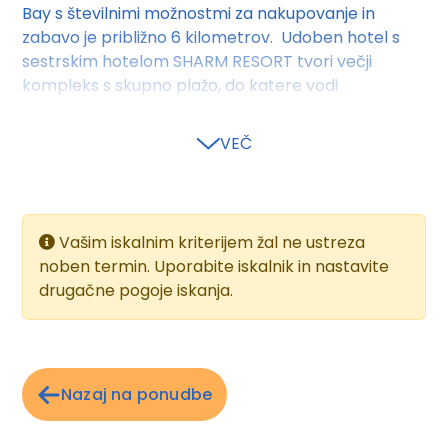
Bay s številnimi možnostmi za nakupovanje in
zabavo je približno 6 kilometrov. Udoben hotel s
sestrskim hotelom SHARM RESORT tvori večji
kompleks s skupno plažo, do katere vodi
stopničasta pot. Zaradi koralnega grebena je
dostop do morja možen le po plavajočem pomolu
VEČ
in ga priporočamo samo izkušenim plavalcem
(priporočamo obutev za v vodo). Čas transferja od
letališča približno 30 minut.
Vašim iskalnim kriterijem žal ne ustreza
OBJEKT
: Enostaven hotel, ki razpolaga s 399
noben termin. Uporabite iskalnik in nastavite
sobami in nudi popolno udobje za sproščujoče
drugačne pogoje iskanja.
počitnice. V glavni zgradbi je sprejemnica z
recepcijo v orientalskem slogu, glavna restavracija
LA VERANDA, 4 à la carte restavracije (delno z
doplačilom), bari, diskoteka, majhna nakupovalna
pasaža in kotiček z vodno pipo zraven restavracije
Nazaj na ponudbe
C-VIEW. V sprejemnici brezplačen dostop do
brezžičnega interneta (omejena hitrost), z