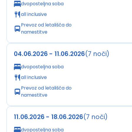
oseba: na dodatnem ležišču v sobi 1/2+1 in 1/2+2 sta
dvoposteljna soba
ležišču brezplačno v hotelu v sobi family (plača pavš
all inclusive
Opombe:
hotel priporočamo vsem gostom, ki si želijo 
Prevoz od letališča do
času od priprave vsebine kataloga do prihoda gostov sp
namestitve
v posebejdoločenih barih in restavracijah po vnaprej d
restavracija, pijača v nočnem klubu, sef v sobi, vsi motor
ovirane osebe.
04.06.2026 - 11.06.2026
(7 noči)
Dodatno:
dvoposteljna soba
all inclusive
Prevoz od letališča do
namestitve
11.06.2026 - 18.06.2026
(7 noči)
dvoposteljna soba