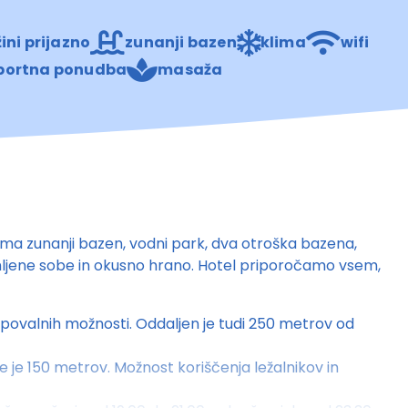
ini prijazno
zunanji bazen
klima
wifi
 športna ponudba
masaža
že ima zunanji bazen, vodni park, dva otroška bazena,
emljene sobe in okusno hrano. Hotel priporočamo vsem,
upovalnih možnosti. Oddaljen je tudi 250 metrov od
e je 150 metrov. Možnost koriščenja ležalnikov in