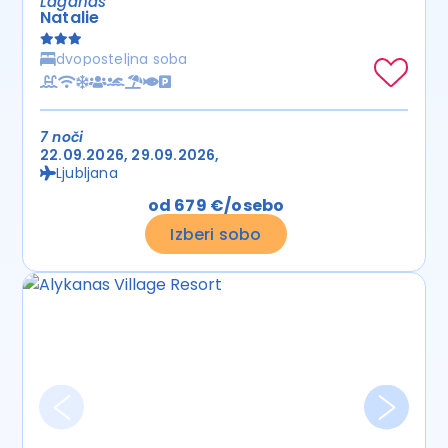
Laganas
Natalie
dvoposteljna soba
7 noči
22.09.2026
29.09.2026
Ljubljana
od 679 €/osebo
Izberi sobo