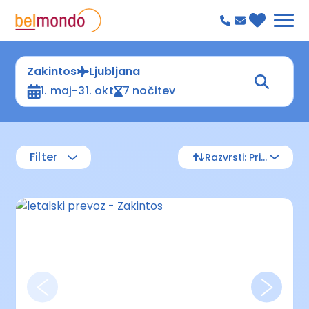
Zakintos
Ljubljana
1. maj-31. okt
7 nočitev
Filter
Razvrsti: Privzeto