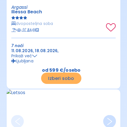
Argassi
Iliessa Beach
dvoposteljna soba
7 noči
11.08.2026
18.08.2026
Prikaži več
Ljubljana
od 599 €/osebo
Izberi sobo