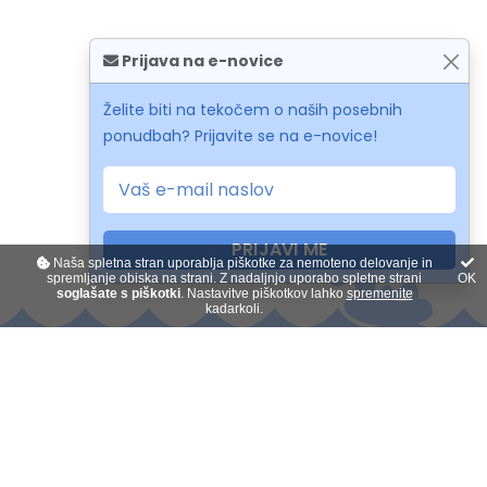
Prijava na e-novice
Želite biti na tekočem o naših posebnih
ponudbah? Prijavite se na e-novice!
PRIJAVI ME
Naša spletna stran uporablja piškotke za nemoteno delovanje in
spremljanje obiska na strani. Z nadaljnjo uporabo spletne strani
OK
soglašate s piškotki
. Nastavitve piškotkov lahko
spremenite
kadarkoli.
Kontakt
O nas
Plačilo na obroke
Darilni boni