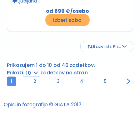
Ljubljana
od 699 €/osebo
Izberi sobo
Razvrsti: Privzeto
Prikazujem 1 do 10 od 46 zadetkov.
Prikaži
zadetkov na stran
10
1
2
3
4
5
Opisi in fotografije © GIATA 2017