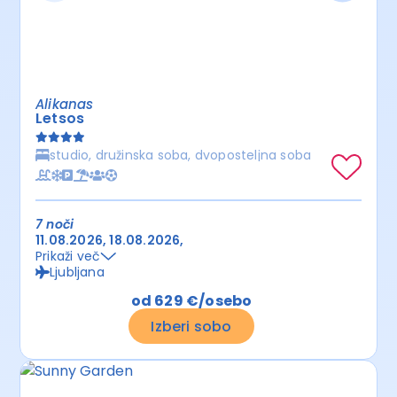
Alikanas
Letsos
studio, družinska soba, dvoposteljna soba
7 noči
11.08.2026
18.08.2026
Prikaži več
Ljubljana
od 629 €/osebo
Izberi sobo