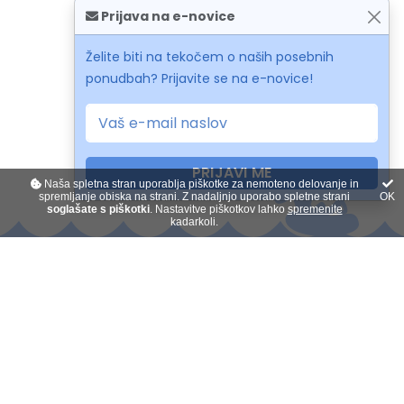
Prijava na e-novice
Želite biti na tekočem o naših posebnih
ponudbah? Prijavite se na e-novice!
PRIJAVI ME
Naša spletna stran uporablja piškotke za nemoteno delovanje in
spremljanje obiska na strani. Z nadaljnjo uporabo spletne strani
OK
soglašate s piškotki
. Nastavitve piškotkov lahko
spremenite
kadarkoli.
Kontakt
O nas
Plačilo na obroke
Darilni boni
Splošni pogoji