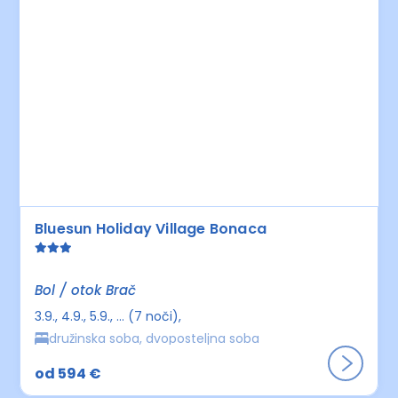
Bluesun Holiday Village Bonaca
Bol / otok Brač
3.9., 4.9., 5.9., ... (7 noči)
družinska soba, dvoposteljna soba
od 594 €