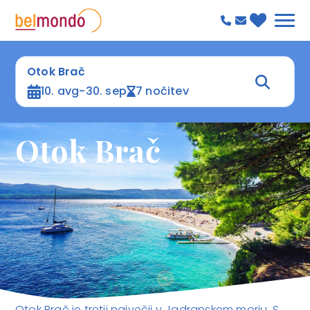
Otok Brač
10. avg-30. sep
7 nočitev
Otok Brač
Otok Brač je tretji največji v Jadranskem morju. S