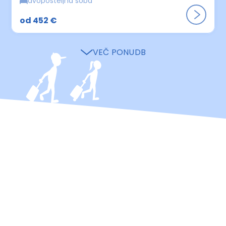
dvoposteljna soba
od 452 €
VEČ PONUDB