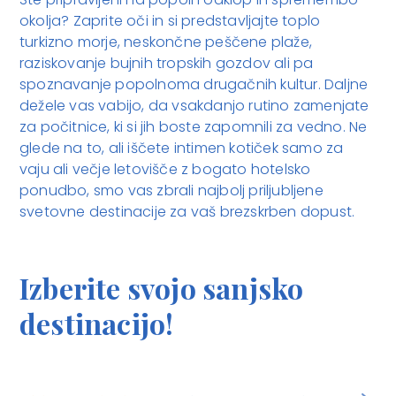
okolja? Zaprite oči in si predstavljajte toplo
turkizno morje, neskončne peščene plaže,
raziskovanje bujnih tropskih gozdov ali pa
spoznavanje popolnoma drugačnih kultur. Daljne
dežele vas vabijo, da vsakdanjo rutino zamenjate
za počitnice, ki si jih boste zapomnili za vedno. Ne
glede na to, ali iščete intimen kotiček samo za
vaju ali večje letovišče z bogato hotelsko
ponudbo, smo vas zbrali najbolj priljubljene
svetovne destinacije za vaš brezskrben dopust.
Izberite svojo sanjsko
destinacijo!