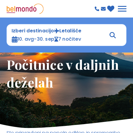
Izberi destinacijo
Letališče
10. avg-30. sep
7 nočitev
Počitnice v daljnih
deželah
Ste pripravljeni na popoln odklop in spremembo