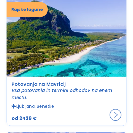
Rajske lagune
Potovanja na Mavricij
Vsa potovanja in termini odhodov na enem
mestu.
Ljubljana, Benetke
od 2429 €