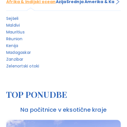
Afrika & Indijski ocean
Azija
Srednja Amerika & Karibi
Sejšeli
Maldivi
Mauritius
Réunion
Kenija
Madagaskar
Zanzibar
Zelenortski otoki
TOP PONUDBE
Na počitnice v eksotične kraje