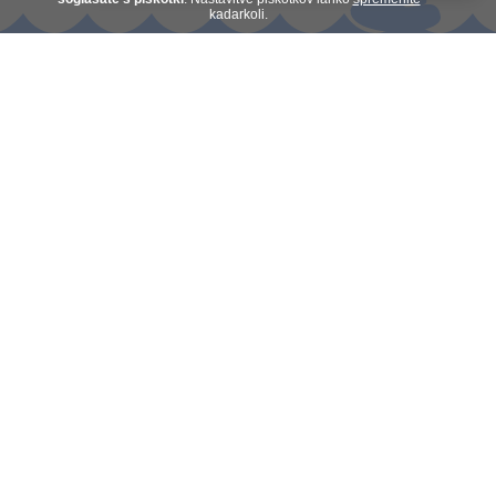
kadarkoli.
Kontakt
O nas
Plačilo na obroke
Darilni boni
Splošni pogoji
Prijava na novice
Odpiralni čas:
pon-pet: 9-17h
sob-ned: zaprto