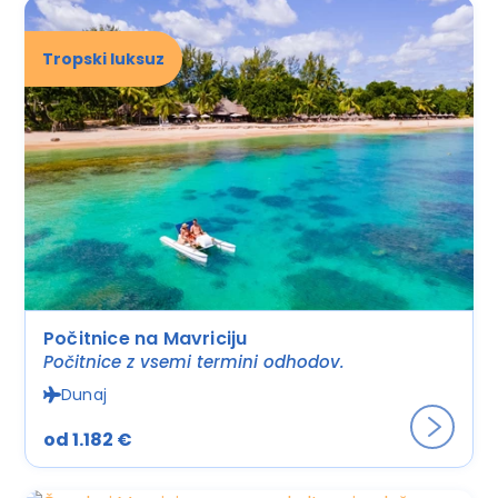
Tropski luksuz
Počitnice na Mavriciju
Počitnice z vsemi termini odhodov.
Dunaj
od 1.182 €