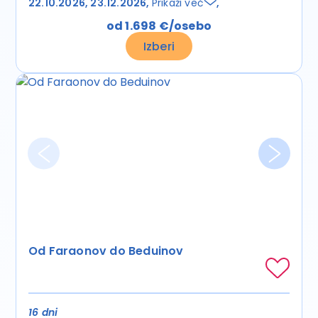
22.10.2026
23.12.2026
Prikaži več
od 1.698 €/osebo
Izberi
Od Faraonov do Beduinov
16 dni