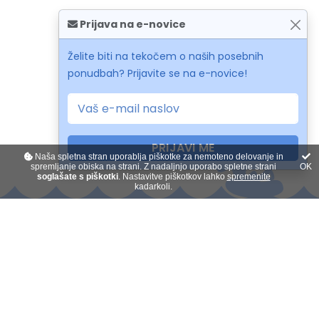
Prijava na e-novice
Želite biti na tekočem o naših posebnih
ponudbah? Prijavite se na e-novice!
PRIJAVI ME
Naša spletna stran uporablja piškotke za nemoteno delovanje in
spremljanje obiska na strani. Z nadaljnjo uporabo spletne strani
OK
soglašate s piškotki
. Nastavitve piškotkov lahko
spremenite
kadarkoli.
Kontakt
O nas
Plačilo na obroke
Darilni boni
Splošni pogoji