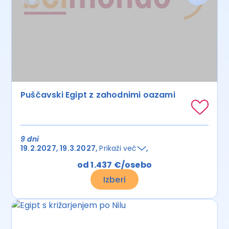
Puščavski Egipt z zahodnimi oazami
9 dni
19.2.2027
19.3.2027
Prikaži več
od 1.437 €/osebo
Izberi