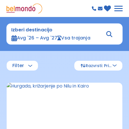
Izberi destinacijo
Avg '26 – Avg '27
Vsa trajanja
Filter
Razvrsti: Privzeto