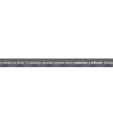
 obiska na strani. Z nadaljnjo uporabo spletne strani
soglašate s piškotki
. Nasta
Kontakt
O nas
Plačilo na obroke
Darilni boni
Splošni pogoji