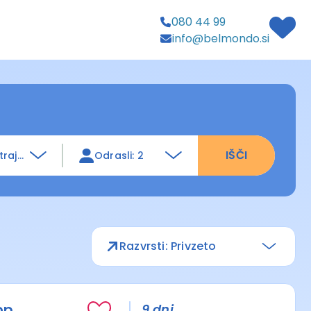
080 44 99
info@belmondo.si
IŠČI
trajanja
Odrasli: 2
Razvrsti: Privzeto
op
9 dni