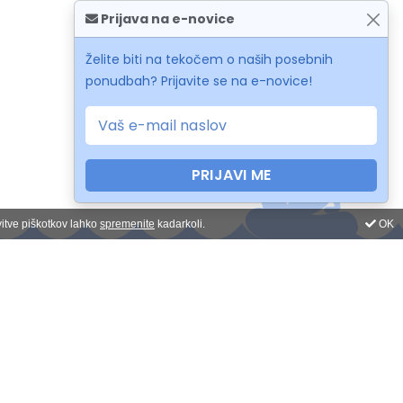
Prijava na e-novice
Želite biti na tekočem o naših posebnih
ponudbah? Prijavite se na e-novice!
PRIJAVI ME
vitve piškotkov lahko
spremenite
kadarkoli.
OK
Prijava na novice
Odpiralni čas:
pon-pet: 9-17h
sob-ned: zaprto