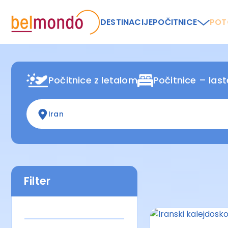
DESTINACIJE
POČITNICE
POT
Počitnice z letalom
Počitnice – las
Iran
Filter