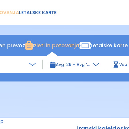
OVANJA
LETALSKE KARTE
ten prevoz
Izleti in potovanja
Letalske karte
Avg '26 – Avg '27
Vsa 
Iranski kalejdosk