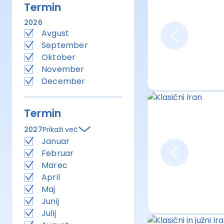
Termin
2026
Avgust
September
Oktober
November
December
Termin
2027
Prikaži več
Januar
Februar
Marec
April
Maj
Junij
Julij