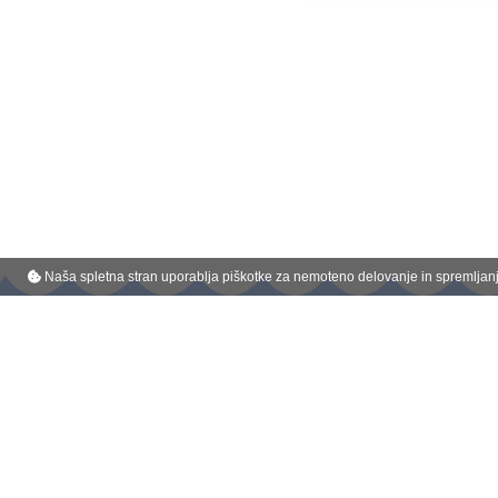
Naša spletna stran uporablja piškotke za nemoteno delovanje in spremljanje
Belmondo je registrirana blagovna znamka podjetja :
Kompas Celje d.o.o.