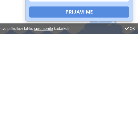
PRIJAVI ME
vitve piškotkov lahko
spremenite
kadarkoli.
OK
Prijava na novice
Odpiralni čas:
pon-pet: 9-17h
sob-ned: zaprto