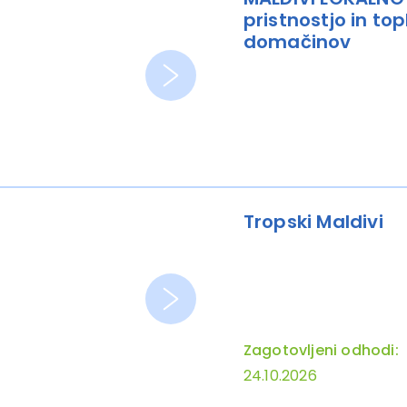
pristnostjo in top
domačinov
Tropski Maldivi
Zagotovljeni odhodi:
24.10.2026