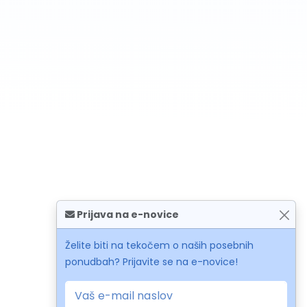
Prijava na e-novice
Želite biti na tekočem o naših posebnih
ponudbah? Prijavite se na e-novice!