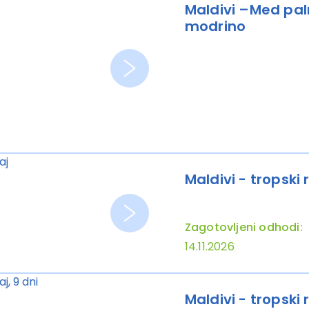
Maldivi –Med pa
modrino
Maldivi - tropski 
Zagotovljeni odhodi:
14.11.2026
Maldivi - tropski r