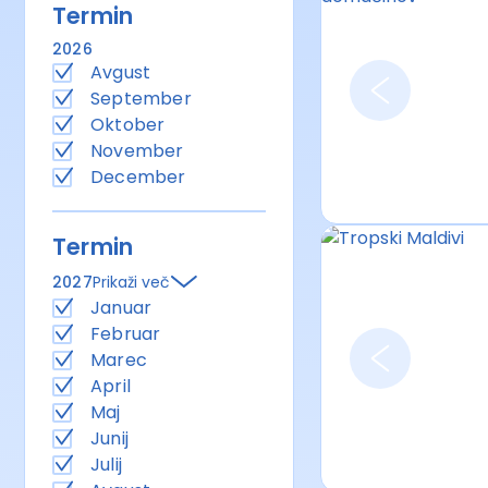
Termin
2026
Avgust
September
Oktober
November
December
Termin
2027
Prikaži več
Januar
Februar
Marec
April
Maj
Junij
Julij