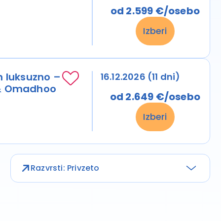
od 2.599 €/osebo
Izberi
in luksuzno –
16.12.2026 (11 dni)
i & Omadhoo
od 2.649 €/osebo
Izberi
Razvrsti: Privzeto