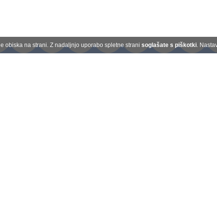
 obiska na strani. Z nadaljnjo uporabo spletne strani
soglašate s piškotki
. Nasta
Kontakt
O nas
Plačilo na obroke
Darilni boni
Splošni pogoji