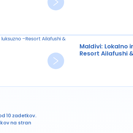
Maldivi: Lokalno 
Resort Ailafush
 od 10 zadetkov.
kov na stran