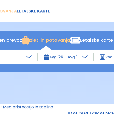
OVANJA
LETALSKE KARTE
ten prevoz
Izleti in potovanja
Letalske karte
Avg '26 – Avg '27
Vsa 
MALDIVI LOKALN