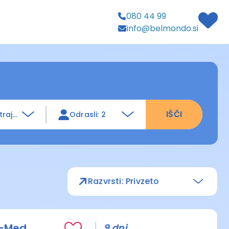
080 44 99
info@belmondo.si
IŠČI
trajanja
Odrasli: 2
Razvrsti: Privzeto
O-Med
9 dni