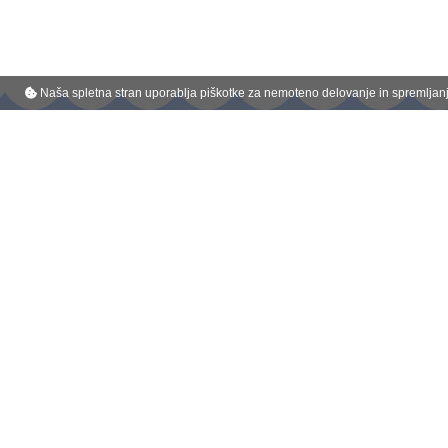
Naša spletna stran uporablja piškotke za nemoteno delovanje in spremljanje
Belmondo je registrirana blagovna znamka podjetja :
Kompas Celje d.o.o.
Glavni trg 1, 3000 Celje
Tel : 080 4499
E - pošta : info@belmondo.si