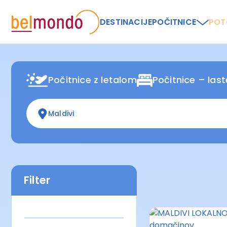
DESTINACIJE
POČITNICE
POT
Počitnice z letalom
Počitnice – las
Maldivi
Filter