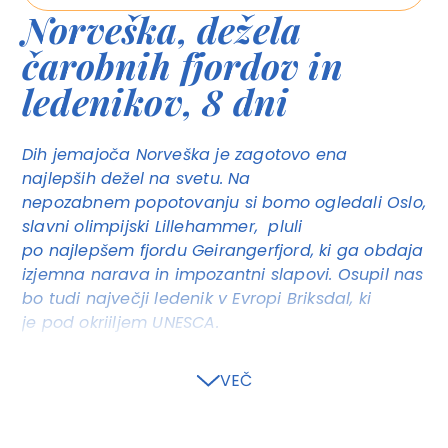
Norveška, dežela
čarobnih fjordov in
ledenikov, 8 dni
Dih jemajoča Norveška je zagotovo ena
najlepših dežel na svetu. Na
nepozabnem popotovanju si bomo ogledali Oslo,
slavni olimpijski Lillehammer, pluli
po najlepšem fjordu Geirangerfjord, ki ga obdaja
izjemna narava in impozantni slapovi. Osupil nas
bo tudi največji ledenik v Evropi Briksdal, ki
je pod okriiljem UNESCA.
1. SLOVENIJA - OSLO- LILLEHAMER
VEČ
Polet z letališča JP Ljubljana ali sosednjega
letališča (v tem primeru organiziran prevoz iz