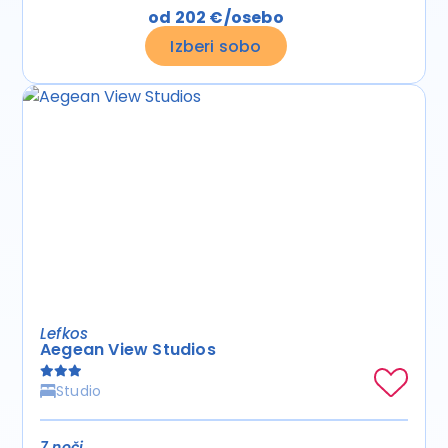
od 202 €/osebo
Izberi sobo
Lefkos
Aegean View Studios
Studio
7 noči