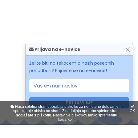
Prijava na e-novice
Želite biti na tekočem o naših posebnih
ponudbah? Prijavite se na e-novice!
PRIJAVI ME
Naša spletna stran uporablja piškotke za nemoteno delovanje in
spremljanje obiska na strani. Z nadaljnjo uporabo spletne strani
OK
soglašate s piškotki
. Nastavitve piškotkov lahko
spremenite
kadarkoli.