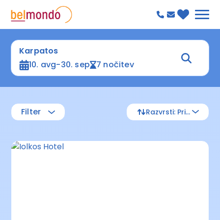
Karpatos
10. avg-30. sep
7 nočitev
Filter
Razvrsti: Privzeto