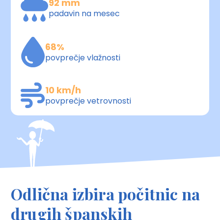
92 mm
padavin na mesec
68%
povprečje vlažnosti
10 km/h
povprečje vetrovnosti
Odlična izbira počitnic na
drugih španskih