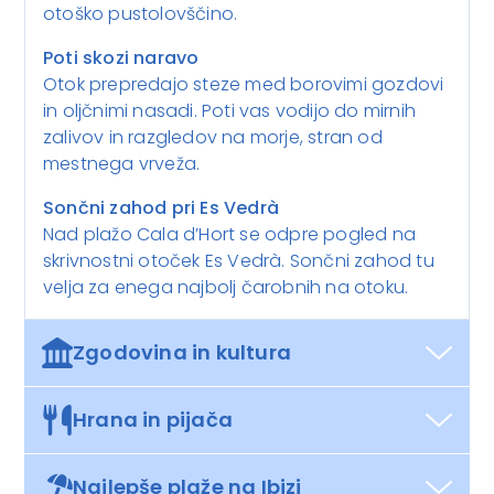
otoško pustolovščino.
Poti skozi naravo
Otok prepredajo steze med borovimi gozdovi
in oljčnimi nasadi. Poti vas vodijo do mirnih
zalivov in razgledov na morje, stran od
mestnega vrveža.
Sončni zahod pri Es Vedrà
Nad plažo Cala d’Hort se odpre pogled na
skrivnostni otoček Es Vedrà. Sončni zahod tu
velja za enega najbolj čarobnih na otoku.
Zgodovina in kultura
Hrana in pijača
Najlepše plaže na Ibizi