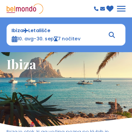
Ibiza
Letališče
10. avg-30. sep
7 nočitev
Ibiza
Ibiza je otok, ki ga večina pozna po klubih in