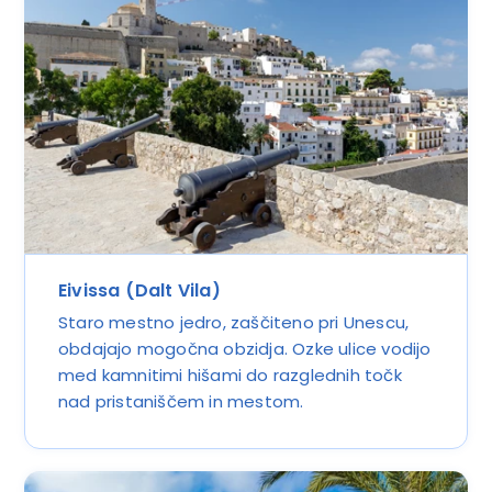
Eivissa (Dalt Vila)
Staro mestno jedro, zaščiteno pri Unescu,
obdajajo mogočna obzidja. Ozke ulice vodijo
med kamnitimi hišami do razglednih točk
nad pristaniščem in mestom.