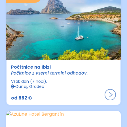
Počitnice na Ibizi
Počitnice z vsemi termini odhodov.
Vsak dan (7 noči)
Dunaj, Gradec
od 852 €