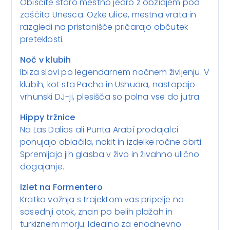
Obiščite staro mestno jedro z obzidjem pod
zaščito Unesca. Ozke ulice, mestna vrata in
razgledi na pristanišče pričarajo občutek
preteklosti.
Noč v klubih
Ibiza slovi po legendarnem nočnem življenju. V
klubih, kot sta Pacha in Ushuaïa, nastopajo
vrhunski DJ-ji, plesišča so polna vse do jutra.
Hippy tržnice
Na Las Dalias ali Punta Arabí prodajalci
ponujajo oblačila, nakit in izdelke ročne obrti.
Spremljajo jih glasba v živo in živahno ulično
dogajanje.
Izlet na Formentero
Kratka vožnja s trajektom vas pripelje na
sosednji otok, znan po belih plažah in
turkiznem morju. Idealno za enodnevno