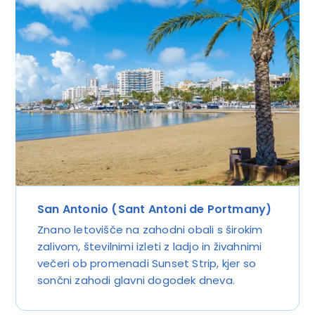
San Antonio (Sant Antoni de Portmany)
Znano letovišče na zahodni obali s širokim
zalivom, številnimi izleti z ladjo in živahnimi
večeri ob promenadi Sunset Strip, kjer so
sončni zahodi glavni dogodek dneva.