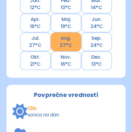
Jan.
Feb.
Mar.
12°C
13°C
14°C
Apr.
Maj
Jun.
16°C
19°C
24°C
Jul.
Avg.
Sep.
27°C
27°C
24°C
Okt.
Nov.
Dec.
21°C
16°C
13°C
Povprečne vrednosti
13h
sonca na dan