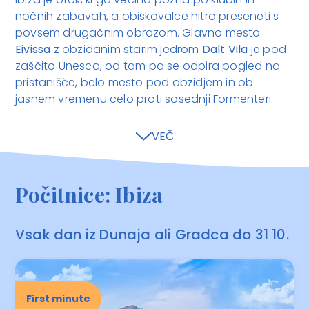
nočnih zabavah, a obiskovalce hitro preseneti s
povsem drugačnim obrazom. Glavno mesto
Eivissa
z obzidanim starim jedrom
Dalt Vila
je pod
zaščito Unesca, od tam pa se odpira pogled na
pristanišče, belo mesto pod obzidjem in ob
jasnem vremenu celo proti sosednji Formenteri.
VEČ
Počitnice: Ibiza
Vsak dan iz Dunaja ali Gradca do 31 10.
First minute