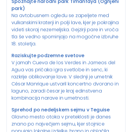
Spoznajte narodni park Timanfaya (Ognjeni
park)
Na avtobusnem ogledu se zapeljete med
vulkanskimi kraterji in polji lave, kjer je pokrajina
videti skoraj nezemeljska. Gejzirji pare in vroča
tla še vedno spominjajo na mogočne izbruhe
18. stoletja.
Raziskujte podzemne svetove
V jamah Cueva de los Verdes in Jameos del
Agua vas pričaka igra svetlobe in senc, ki
razkrije oblikovanje lave. V slednji je umetnik
César Manrique ustvaril koncertno dvorano in
laguno, zaradi česar je kraj edinstvena
kombinacija narave in umetnosti.
Sprehod po nedeljskem sejmu v Teguise
Glavno mesto otoka v preteklosti je danes
znano po največjem sejmu, kjer stojnice
ponujajo lokalne izdelke, hrano in oblačila.