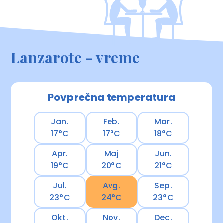
Lanzarote - vreme
Povprečna temperatura
Jan.
Feb.
Mar.
17°C
17°C
18°C
Apr.
Maj
Jun.
19°C
20°C
21°C
Jul.
Avg.
Sep.
23°C
24°C
23°C
Okt.
Nov.
Dec.