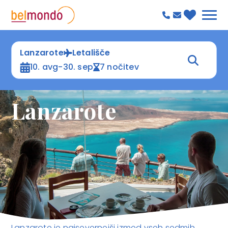
Lanzarote
Letališče
10. avg-30. sep
7 nočitev
Lanzarote
Lanzarote je najsevernejši izmed vseh sedmih