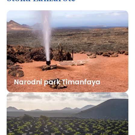
Narodni park Timanfaya
Ognjeni park z vulkanskimi stožci, kraterji in
kamnito pokrajino, kjer zemlja pod površjem
še vedno oddaja toploto. Organizirani
prevozi vas peljejo med vulkani, ob
postankih pa lahko opazujte, kako iz tal še