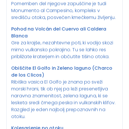
Pomemben del njegove zapuščine je tudi
Monumento al Campesino, kompleks v
središču otoka, posvečen kmečkemu življenju.
Pohod na Volcán del Cuervo ali Caldera
Blanca
Gre za krajše, nezahtevne poti, ki vodijo skozi
mirno vulkansko pokrajino. Tu se lahko res
približate kraterjem in občutite tišino otoka.
Obiščite El Golfo in Zeleno laguno (Charco
de los Clicos)
Ribiška vasica El Golfo je znana po sveži
morski hrani, tik ob njej pa leži presenetljiva
naravna znamenitost, zelena laguna, ki se
lesketa sredi črnega peska in vulkanskih klifov.
Razgled je eden najbolj prepoznavnih na
otoku.
Kolesarjenje po otoku