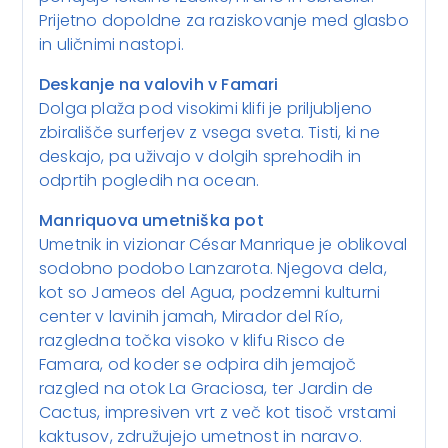
Prijetno dopoldne za raziskovanje med glasbo
in uličnimi nastopi.
Deskanje na valovih v Famari
Dolga plaža pod visokimi klifi je priljubljeno
zbirališče surferjev z vsega sveta. Tisti, ki ne
deskajo, pa uživajo v dolgih sprehodih in
odprtih pogledih na ocean.
Manriquova umetniška pot
Umetnik in vizionar César Manrique je oblikoval
sodobno podobo Lanzarota. Njegova dela,
kot so Jameos del Agua, podzemni kulturni
center v lavinih jamah, Mirador del Río,
razgledna točka visoko v klifu Risco de
Famara, od koder se odpira dih jemajoč
razgled na otok La Graciosa, ter Jardin de
Cactus, impresiven vrt z več kot tisoč vrstami
kaktusov, združujejo umetnost in naravo.