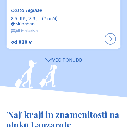
Costa Teguise
8.9., 11.9., 13.9., ... (7 noči)
München
All inclusive
od 829 €
VEČ PONUDB
'Naj' kraji in znamenitosti na
otoku Lanzarote