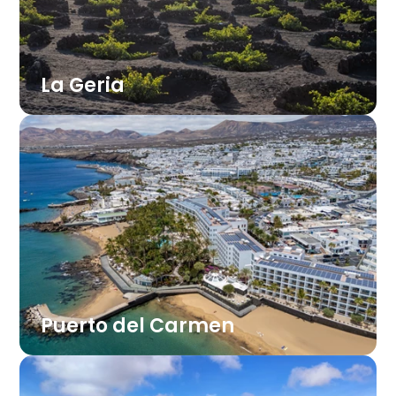
vedno bruha para.
La Geria
Najbolj znano vinorodno območje Lanzarota,
kjer trte rastejo v vdolbinah v črnem
vulkanskem pesku, obdane z nizkimi
kamnitimi zidovi, ki trto ščitijo pred vetrom.
Na teh poljih uspeva sorta Malvasía, ki daje
lahka in aromatična bela vina. V eni od
lokalnih vinarn sredi vulkanske pokrajine s
trtami lahko poskusite njihovo večkrat
nagrajeno sladko vino.
Puerto del Carmen
Najbolj živahno letovišče z dolgo peščeno