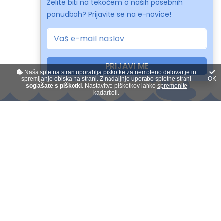
Želite biti na tekočem o naših posebnih
ponudbah? Prijavite se na e-novice!
PRIJAVI ME
Naša spletna stran uporablja piškotke za nemoteno delovanje in
spremljanje obiska na strani. Z nadaljnjo uporabo spletne strani
OK
soglašate s piškotki
. Nastavitve piškotkov lahko
spremenite
kadarkoli.
Kontakt
O nas
Plačilo na obroke
Darilni boni
Splošni pogoji
Prijava na novice