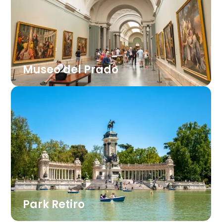
znano po božičnem sejmu in kavarnah, kjer
lahko opazujete mimoidoče.
Museo del Prado
Eden najpomembnejših umetnostnih
muzejev na svetu. Njegove stene krasijo dela
španskih mojstrov, kot sta Goya in
Velázquez, ter drugih evropskih velikanov. Za
ogled vseh mojstrovin bi potrebovali več dni.
Park Retiro