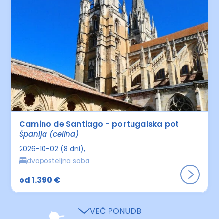
Camino de Santiago - portugalska pot
Španija (celina)
2026-10-02 (8 dni)
dvoposteljna soba
od 1.390 €
VEČ PONUDB