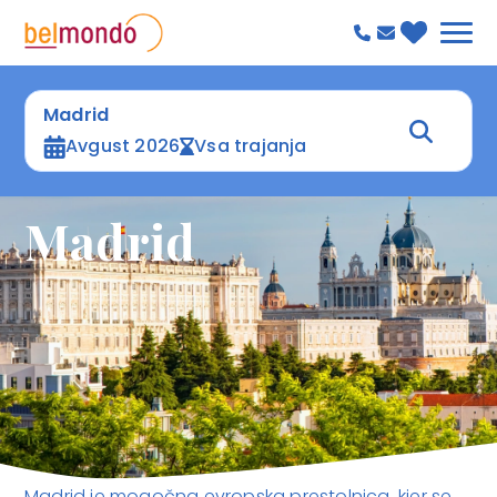
Madrid
Avgust 2026
Vsa trajanja
Madrid
Madrid je mogočna evropska prestolnica, kjer se