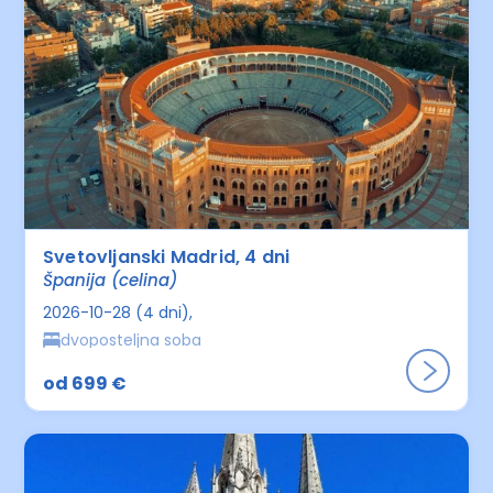
Svetovljanski Madrid, 4 dni
Španija (celina)
2026-10-28 (4 dni)
dvoposteljna soba
od 699 €