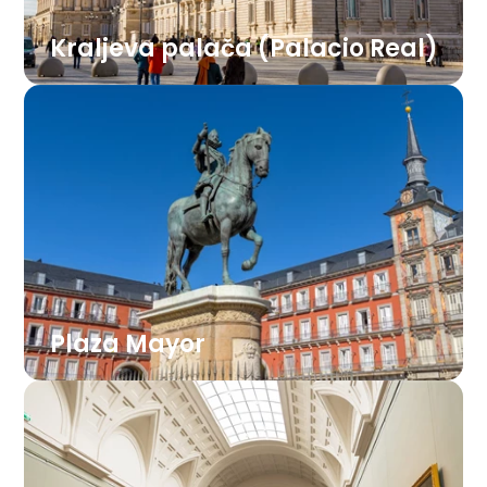
Kraljeva palača (Palacio Real)
Uradna rezidenca španske kraljeve družine
je ena največjih palač v Evropi. Sprehod skozi
razkošne dvorane, jedilnico in orožarno
razkriva blišč in bogastvo nekdanje španske
monarhije.
Plaza Mayor
Osrednji mestni trg s slikovitimi arkadami, ki
je bil nekoč prizorišče bikoborb in kronanj.
Danes je to središče starega dela mesta,