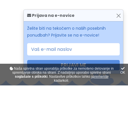
Prijava na e-novice
Želite biti na tekočem o naših posebnih
ponudbah? Prijavite se na e-novice!
PRIJAVI ME
Naša spletna stran uporablja piškotke za nemoteno delovanje in
spremljanje obiska na strani. Z nadaljnjo uporabo spletne strani
OK
soglašate s piškotki
. Nastavitve piškotkov lahko
spremenite
kadarkoli.
Kontakt
O nas
Plačilo na obroke
Darilni boni