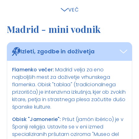
Zelena pljuča mesta in nekdanji kraljevi
VEČ
vrtovi so idealni za pobeg od mestnega
vrveža. Je priljubljeno zbirališče domačinov
Madrid - mini vodnik
za čolnarjenje po velikem umetnem jezeru
ali ogled Kristalne palače, steklenega
paviljona sredi parka.
Izleti, zgodbe in doživetja
Flamenko večer:
Madrid velja za eno
najboljših mest za doživetje vrhunskega
flamenka. Obisk "tablaa" (tradicionalnega
prizorišča) je intenzivna izkušnja, kjer ob zvokih
kitare, petja in strastnega plesa začutite dušo
španske kulture.
Obisk "Jamonerie":
Pršut (jamón ibérico) je v
Španiji religija. Ustavite se v eni izmed
specializiranih pršutarn oziroma "Museo del