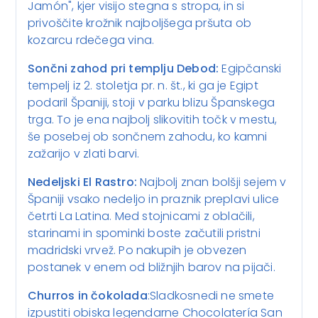
Jamón", kjer visijo stegna s stropa, in si
privoščite krožnik najboljšega pršuta ob
kozarcu rdečega vina.
Sončni zahod pri templju Debod:
Egipčanski
tempelj iz 2. stoletja pr. n. št., ki ga je Egipt
podaril Španiji, stoji v parku blizu Španskega
trga. To je ena najbolj slikovitih točk v mestu,
še posebej ob sončnem zahodu, ko kamni
zažarijo v zlati barvi.
Nedeljski El Rastro:
Najbolj znan bolšji sejem v
Španiji vsako nedeljo in praznik preplavi ulice
četrti La Latina. Med stojnicami z oblačili,
starinami in spominki boste začutili pristni
madridski vrvež. Po nakupih je obvezen
postanek v enem od bližnjih barov na pijači.
Churros in čokolada
:Sladkosnedi ne smete
izpustiti obiska legendarne Chocolatería San