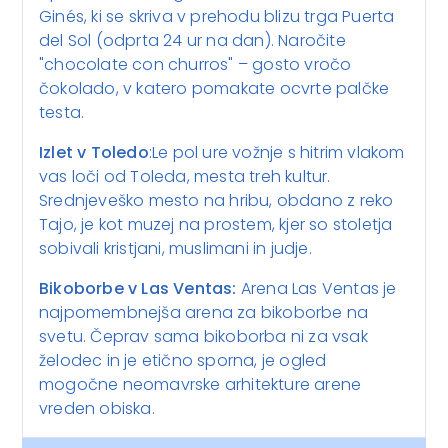
Ginés, ki se skriva v prehodu blizu trga Puerta
del Sol (odprta 24 ur na dan). Naročite
"chocolate con churros" – gosto vročo
čokolado, v katero pomakate ocvrte palčke
testa.
Izlet v Toledo
:Le pol ure vožnje s hitrim vlakom
vas loči od Toleda, mesta treh kultur.
Srednjeveško mesto na hribu, obdano z reko
Tajo, je kot muzej na prostem, kjer so stoletja
sobivali kristjani, muslimani in judje.
Bikoborbe v Las Ventas:
Arena Las Ventas je
najpomembnejša arena za bikoborbe na
svetu. Čeprav sama bikoborba ni za vsak
želodec in je etično sporna, je ogled
mogočne neomavrske arhitekture arene
vreden obiska.