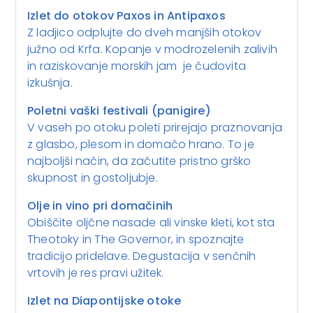
Izlet do otokov Paxos in Antipaxos
Z ladjico odplujte do dveh manjših otokov
južno od Krfa. Kopanje v modrozelenih zalivih
in raziskovanje morskih jam je čudovita
izkušnja.
Poletni vaški festivali (panigire)
V vaseh po otoku poleti prirejajo praznovanja
z glasbo, plesom in domačo hrano. To je
najboljši način, da začutite pristno grško
skupnost in gostoljubje.
Olje in vino pri domačinih
Obiščite oljčne nasade ali vinske kleti, kot sta
Theotoky in The Governor, in spoznajte
tradicijo pridelave. Degustacija v senčnih
vrtovih je res pravi užitek.
Izlet na Diapontijske otoke