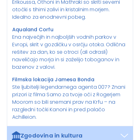
Erikoussa, Othoni in Mathraki so skriti severni
otočki s tihimi zalivi in kristalnim morjem.
Idealno za enodnevni pobeg.
Aqualand Corfu
Ena največjih in najboljših vodnih parkov v
Evropi, skrit v gozdičku v osrčju otoka. Odlična
rešitev za dan, ko se otroci (ali odrasli)
naveličajo morja in si zaželijo toboganov in
bazenov z valovi.
Filmska lokacija Jamesa Bonda
Ste ljubitelji legendarnega agenta 007? Znani
prizori iz filma
Samo za tvoje oči
z Rogerjem
Moorom so bili snemani prav na Krfu – na
razgledni točki Kanoni in pred palačo
Achilleion.
Zgodovina in kultura