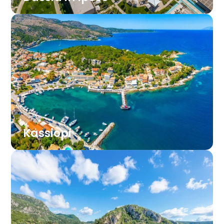
Živahni letovišči vzhodne obale z dolgimi
plažami, tavernami in bari ob morju.
Priljubljena izbira za mlade, pare in skupine,
ki iščejo aktivne in zabavne počitnice.
Kassiopi
Očarljivo ribiško mestece na severovzhodu z
majhnimi zalivi za kopanje, tavernami z
morskimi sadeži in sproščenim večernim
vzdušjem ob obali.