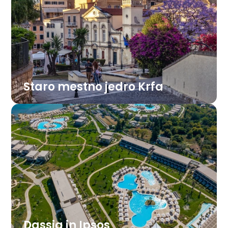
Staro mestno jedro Krfa
Pod Unescovo zaščito navdušuje z
benečanskimi palačami, pastelno
obarvanimi pročelji in ozkimi uličicami, kjer
se vrstijo kavarne, trgovinice in živahni trgi.
Dassia in Ipsos