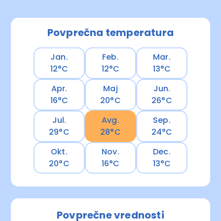
Povprečna temperatura
Jan.
Feb.
Mar.
12°C
12°C
13°C
Apr.
Maj
Jun.
16°C
20°C
26°C
Jul.
Avg.
Sep.
29°C
28°C
24°C
Okt.
Nov.
Dec.
20°C
16°C
13°C
Povprečne vrednosti