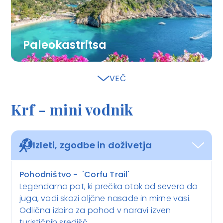
Paleokastritsa
Slikovita vasica na zahodni obali, znana po
VEČ
kristalno čistem morju, zelenih gričih in
starodavnem samostanu. Idealna izhodiščna
Krf - mini vodnik
točka za ladjico do skritih zalivov.
Izleti, zgodbe in doživetja
Pohodništvo - 'Corfu Trail'
Legendarna pot, ki prečka otok od severa do
juga, vodi skozi oljčne nasade in mirne vasi.
Odlična izbira za pohod v naravi izven
turističnih središč.