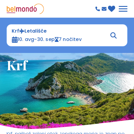
Krf
Letališče
10. avg-30. sep
7 nočitev
Krf
Krf, najbolj zeleni otok Jonskega morja, je znan po