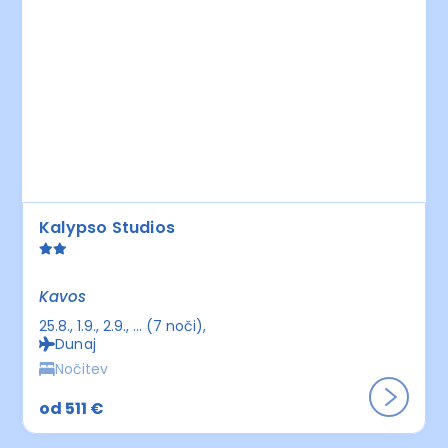
Kalypso Studios
Kavos
25.8., 1.9., 2.9., ... (7 noči)
Dunaj
Nočitev
od 511 €