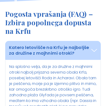
Pogosta vprašanja (FAQ) –
Izbira popolnega dopusta
na Krfu
Katero letovišče na Krfu je najboljše
za družine z majhnimi otroki?
Na splošno velja, da je za družine z majhnimi
otroki najbolj prijazna severna obala Krfa,
posebej letovišči Roda in Acharavi. Obala tam
je peščena, morje pa je izjemno plitvo in mirno,
kar omogoča brezskrbno otroško igro. Tudi
zahodna plaža Glyfada je povsem peščena,
medtem ko ima vzhodna obala (npr. Dassia in