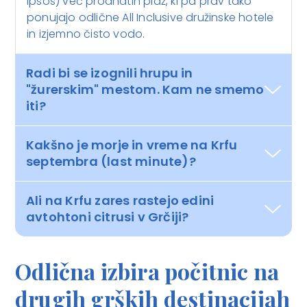
Ipsos) več prodnatih plaž, ki pa prav tako
ponujajo odlične All Inclusive družinske hotele
in izjemno čisto vodo.
Radi bi se izognili hrupu in
"žurerskim" mestom. Kam ne smemo
iti?
Kakšno je morje in vreme na Krfu
septembra (last minute)?
Ali na Krfu zares rastejo edini
avtohtoni citrusi v Grčiji?
Odlična izbira počitnic na
drugih grških destinacijah