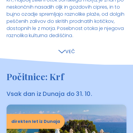
neskončnih nasadih oljk in gozdovih cipres, in to
bujno ozadje spremljajo raznolike plaže, od dolgih
peščenih zalivov do skritih prodnatih kotičkov,
dostopnih le z morja. Posebnost otoka je njegova
raznolika kulturna dediščina.
VEČ
Počitnice: Krf
Vsak dan iz Dunaja do 31. 10.
direkten let iz Dunaja