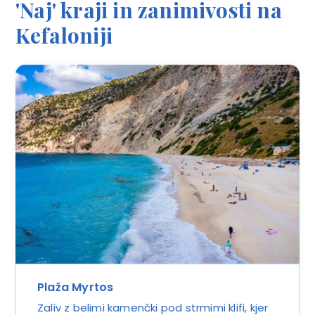
'Naj' kraji in zanimivosti na
Kefaloniji
Plaža Myrtos
Zaliv z belimi kamenčki pod strmimi klifi, kjer