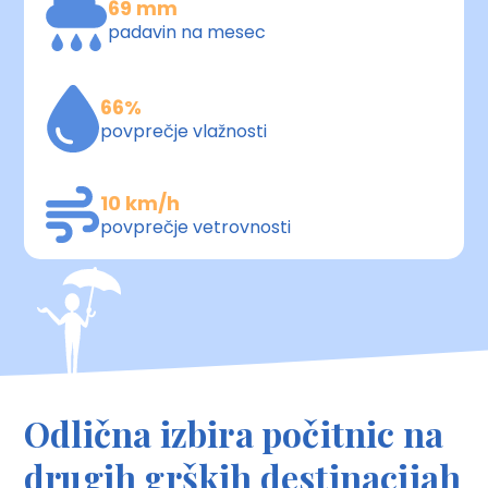
69 mm
padavin na mesec
66%
povprečje vlažnosti
10 km/h
povprečje vetrovnosti
Odlična izbira počitnic na
drugih grških destinacijah