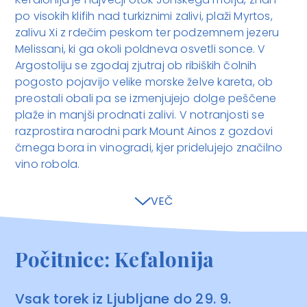
po visokih klifih nad turkiznimi zalivi, plaži Myrtos,
zalivu Xi z rdečim peskom ter podzemnem jezeru
Melissani, ki ga okoli poldneva osvetli sonce. V
Argostoliju se zgodaj zjutraj ob ribiških čolnih
pogosto pojavijo velike morske želve kareta, ob
preostali obali pa se izmenjujejo dolge peščene
plaže in manjši prodnati zalivi. V notranjosti se
razprostira narodni park Mount Ainos z gozdovi
črnega bora in vinogradi, kjer pridelujejo značilno
vino robola.
VEČ
Počitnice: Kefalonija
Vsak torek iz Ljubljane do 29. 9.