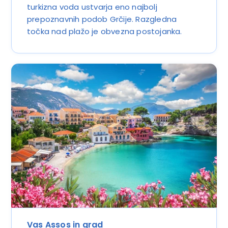
turkizna voda ustvarja eno najbolj
prepoznavnih podob Grčije. Razgledna
točka nad plažo je obvezna postojanka.
Vas Assos in grad