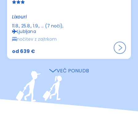
Lixouri
11.8., 25.8., 1.9., ... (7 noči)
Ljubljana
nočitev z zajtrkom
od 639 €
VEČ PONUDB