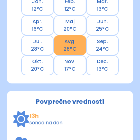
Jan.
Feb.
Mar.
12°C
12°C
13°C
Apr.
Maj
Jun.
16°C
20°C
25°C
Jul.
Avg.
Sep.
28°C
28°C
24°C
Okt.
Nov.
Dec.
20°C
17°C
13°C
Povprečne vrednosti
13h
sonca na dan