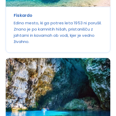
Fiskardo
Edino mesto, ki ga potres leta 1953 ni porušil.
Znano je po kamnitih hišah, pristanišču z
jahtami in kavarnah ob vodi, kjer je vedno
živahno.