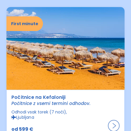
First minute
Počitnice na Kefaloniji
Počitnice z vsemi termini odhodov.
Odhodi vsak torek (7 noči)
Ljubljana
od 599 €