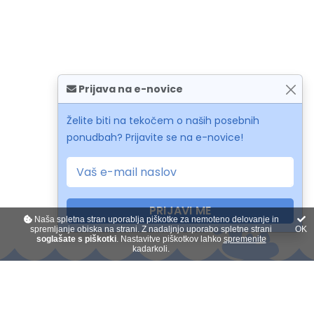
Prijava na e-novice
Želite biti na tekočem o naših posebnih
ponudbah? Prijavite se na e-novice!
PRIJAVI ME
Naša spletna stran uporablja piškotke za nemoteno delovanje in
spremljanje obiska na strani. Z nadaljnjo uporabo spletne strani
OK
soglašate s piškotki
. Nastavitve piškotkov lahko
spremenite
kadarkoli.
Kontakt