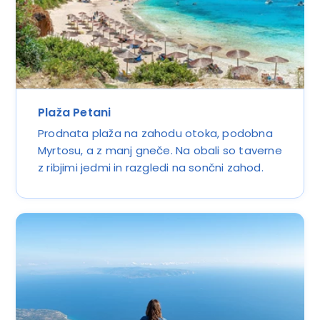
Plaža Petani
Prodnata plaža na zahodu otoka, podobna
Myrtosu, a z manj gneče. Na obali so taverne
z ribjimi jedmi in razgledi na sončni zahod.