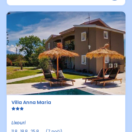
Villa Anna Maria
Lixouri
11.8., 18.8., 25.8., ... (7 noči)