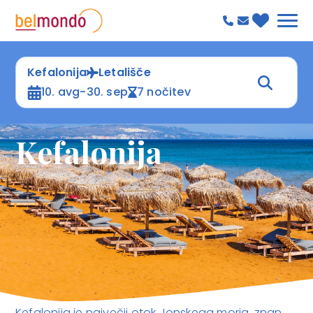
Kefalonija
Letališče
10. avg-30. sep
7 nočitev
Kefalonija
Kefalonija je največji otok Jonskega morja, znan