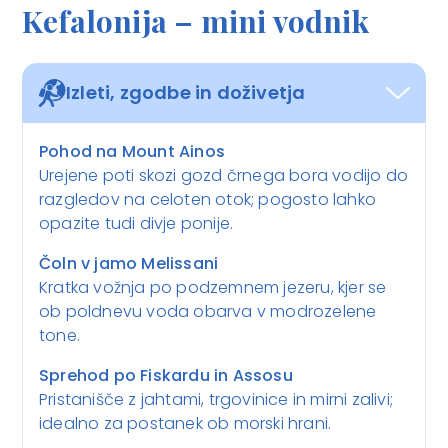
Kefalonija – mini vodnik
Izleti, zgodbe in doživetja
Pohod na Mount Ainos
Urejene poti skozi gozd črnega bora vodijo do
razgledov na celoten otok; pogosto lahko
opazite tudi divje ponije.
Čoln v jamo Melissani
Kratka vožnja po podzemnem jezeru, kjer se
ob poldnevu voda obarva v modrozelene
tone.
Sprehod po Fiskardu in Assosu
Pristanišče z jahtami, trgovinice in mirni zalivi;
idealno za postanek ob morski hrani.