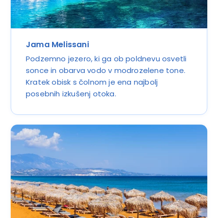
Jama Melissani
Podzemno jezero, ki ga ob poldnevu osvetli
sonce in obarva vodo v modrozelene tone.
Kratek obisk s čolnom je ena najbolj
posebnih izkušenj otoka.