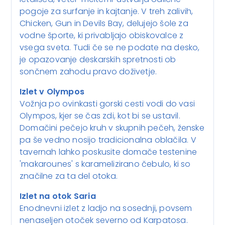
pogoje za surfanje in kajtanje. V treh zalivih,
Chicken, Gun in Devils Bay, delujejo šole za
vodne športe, ki privabljajo obiskovalce z
vsega sveta. Tudi če se ne podate na desko,
je opazovanje deskarskih spretnosti ob
sončnem zahodu pravo doživetje.
Izlet v Olympos
Vožnja po ovinkasti gorski cesti vodi do vasi
Olympos, kjer se čas zdi, kot bi se ustavil.
Domačini pečejo kruh v skupnih pečeh, ženske
pa še vedno nosijo tradicionalna oblačila. V
tavernah lahko poskusite domače testenine
'makarounes' s karamelizirano čebulo, ki so
značilne za ta del otoka.
Izlet na otok Saria
Enodnevni izlet z ladjo na sosednji, povsem
nenaseljen otoček severno od Karpatosa.