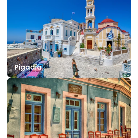
Pigadia
Glavno mesto otoka leži ob zalivu Vronti in je
zgrajeno na ostankih antičnega Potideiona.
Ob pristanišču je dolga mestna peščena
plaža, ob kateri poteka obmorska
promenada z lokali, trgovinicami in
tavernami, ki zvečer oživi. Pigadia je najboljše
izhodišče za izlete po otoku.