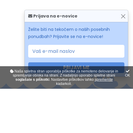
Prijava na e-novice
Želite biti na tekočem o naših posebnih
ponudbah? Prijavite se na e-novice!
PRIJAVI ME
Naša spletna stran uporablja piškotke za nemoteno delovanje in
spremljanje obiska na strani. Z nadaljnjo uporabo spletne strani
OK
soglašate s piškotki
. Nastavitve piškotkov lahko
spremenite
kadarkoli.
Kontakt
O nas
Plačilo na obroke
Darilni boni