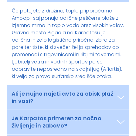
Če potujete z družino, toplo priporočamo
Amoopi, saj ponuja odlične peščene plaže z
izjemno mirno in toplo vodo brez visokih valov.
Glavno mesto Pigadia na Karpatosu je
odlična in zelo logistično priročna izbira za
pare ter tiste, ki si zvečer želijo sprehodov ob
promenadi s trgovinicami in ribjimi tavernami.
Ljubitelji vetra in vodnih športov pa se
odpravite neposredno na skrajni jug (Afiartis),
ki velja za pravo surfarsko središče otoka.
Ali je nujno najeti avto za obisk plaž
in vasi?
Je Karpatos primeren za nočno
življenje in zabavo?