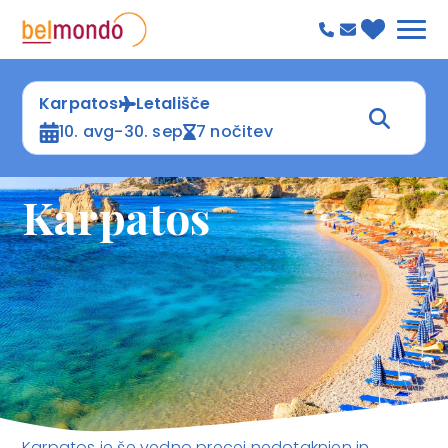
Karpatos
Letališče
10. avg-30. sep
7 nočitev
Karpatos
Karpatos je še vedno precej nedotaknjen in