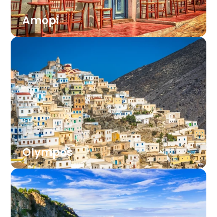
Amopi
Priljubljeno letovišče južno od glavnega
mesta ima več zalivov s peskom in mirnim
morjem. Obala je primerna za družine in
kopanje v plitvini, v bližini pa so taverne z
domačo hrano in preprostimi apartmaji.
Olympos
Vas v severnem gorovju velja za simbol
Karpatosa. Hiše iz kamna in lesa stojijo na
strmem pobočju, domačini pa ohranjajo
narečje, kulinariko in običaje, ki segajo