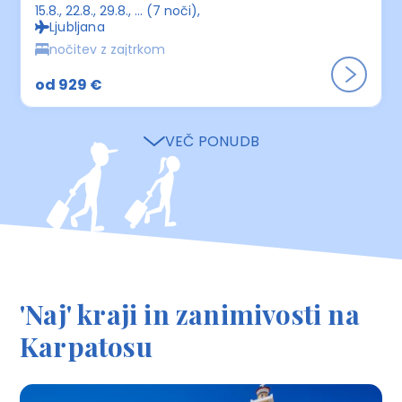
15.8., 22.8., 29.8., ... (7 noči)
Ljubljana
nočitev z zajtrkom
od 929 €
VEČ PONUDB
'Naj' kraji in zanimivosti na
Karpatosu