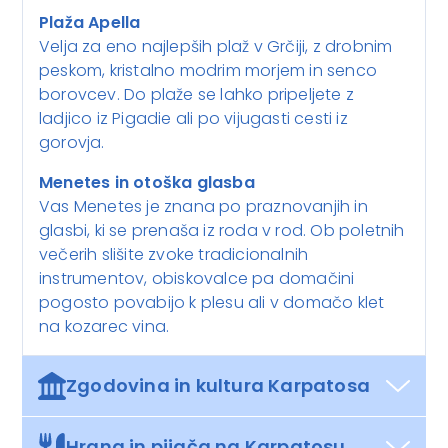
Plaža Apella
Velja za eno najlepših plaž v Grčiji, z drobnim
peskom, kristalno modrim morjem in senco
borovcev. Do plaže se lahko pripeljete z
ladjico iz Pigadie ali po vijugasti cesti iz
gorovja.
Menetes in otoška glasba
Vas Menetes je znana po praznovanjih in
glasbi, ki se prenaša iz roda v rod. Ob poletnih
večerih slišite zvoke tradicionalnih
instrumentov, obiskovalce pa domačini
pogosto povabijo k plesu ali v domačo klet
na kozarec vina.
Zgodovina in kultura Karpatosa
Hrana in pijača na Karpatosu