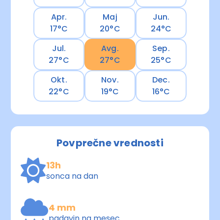
Apr.
Maj
Jun.
17°C
20°C
24°C
Jul.
Avg.
Sep.
27°C
27°C
25°C
Okt.
Nov.
Dec.
22°C
19°C
16°C
Povprečne vrednosti
13h
sonca na dan
4 mm
padavin na mesec