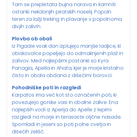
Tam se prepletata bujna narava in kamniti
ostanki nekdanjih piratskih naselij. Popoln
teren za lažji treking in plavanje v popolnoma
divjih zalivih.
Plovba ob obali
Iz Pigadie vsak dan izplujejo manjše ladjice, ki
obiskovalce popeljejo do odmaknjenih plaž in
zalivov. Med najlepšimi postanki so Kyra
Panagia, Apella in Ahata, kjer je morje kristalno
čisto in obala obdana z dišečimi borovci.
Pohodniške poti in razgledi
Karpatos ima več kot sto označenih poti, ki
povezujejo gorske vasi in obalne zalive. Ena
najlepših vodi iz Aperija do Apelle z lepimi
razgledi na morje in terasaste oljčne nasade.
Spomladi in jeseni so poti polne cvetja in
dišečih zelišč.